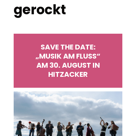
gerockt
SAVE THE DATE:
„MUSIK AM FLUSS“
AM 30. AUGUST IN
HITZACKER